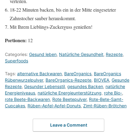
verteilen.
18-22 Minuten backen, bis ein in der Mitte eingesetzter
Zahnstocher sauber herauskommt.
Mit Ihrem Lieblings-Zuckerguss genießen!
Portionen:
12
Categories:
Gesund leben
,
Natürliche Gesundheit
,
Rezepte
,
Superfoods
Tags:
alternative Backwaren
,
BareOrganics
,
BareOrganics
Rübenwurzelpulver
,
BareOrganics-Rezepte
,
BIOVEA
,
Gesunde
Rezepte
,
Gesunder Lebensstil
,
gesundes Backen
,
natürliche
Energieniveaus
,
natürliche Energieunterstützung
,
rohe Bio-
,
rote Beete-Backwaren
,
Rote Beetepulver
,
Rote-Bete-Samt-
Cupcakes
,
Rüben-Apfel-Apfel-Donuts
,
Zimt-Rüben-Brötchen
Leave a Comment