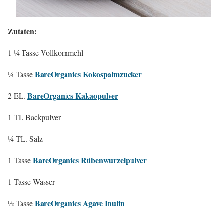
Zutaten:
1 ¼ Tasse Vollkornmehl
BareOrganics Kokospalmzucker
¼ Tasse
BareOrganics Kakaopulver
2 EL.
1 TL Backpulver
¼ TL. Salz
BareOrganics Rübenwurzelpulver
1 Tasse
1 Tasse Wasser
BareOrganics Agave Inulin
½ Tasse