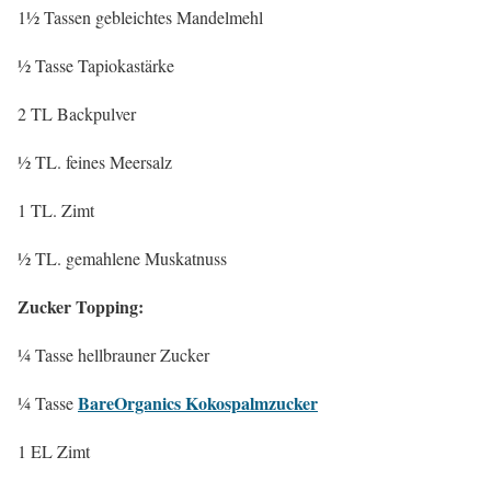
1½ Tassen gebleichtes Mandelmehl
½ Tasse Tapiokastärke
2 TL Backpulver
½ TL. feines Meersalz
1 TL. Zimt
½ TL. gemahlene Muskatnuss
Zucker Topping:
¼ Tasse hellbrauner Zucker
BareOrganics Kokospalmzucker
¼ Tasse
1 EL Zimt