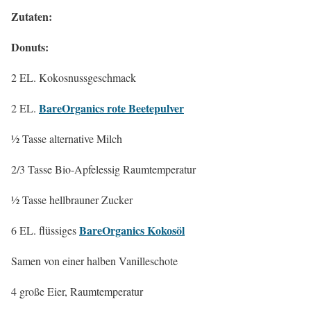
Zutaten:
Donuts:
2 EL. Kokosnussgeschmack
BareOrganics rote Beetepulver
2 EL.
½ Tasse alternative Milch
2/3 Tasse Bio-Apfelessig Raumtemperatur
½ Tasse hellbrauner Zucker
BareOrganics Kokosöl
6 EL. flüssiges
Samen von einer halben Vanilleschote
4 große Eier, Raumtemperatur