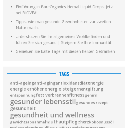
Einführung in BareOrganics Herbal Liquid Drops: Jetzt
bei BIOVEA!
Tipps, wie man gesunde Gewohnheiten zur zweiten
Natur macht
Unterstützen Sie Ihr allgemeines Wohlbefinden und
fühlen Sie sich gesund | Steigern Sie Ihre Immunität
Genießen Sie kalte Tage mit diesen heißen Getränken
TAGS
diät
energie
anti-ageing
anti-aging
antioxidans
energie steigern
energie erhöhen
entgiftung
fitness
fett verbrennen
entspannung
gehirn
gesunder lebensstil
gesundes rezept
gesundheit
gesundheit und wellness
haut
hautpflege
herz
gewichtsabnahme
kokosnussöl
melatonin
minoxidil
reinigung
rezept
muskelkater