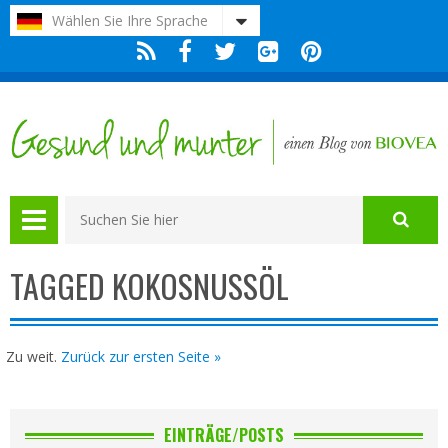
Bitte
Wählen Sie Ihre Sprache
beachten
Sie:
Diese
Website
enthält
ein
Barrierefreiheitssystem.
TAGGED KOKOSNUSSÖL
Zu weit.
Zurück zur ersten Seite »
EINTRÄGE/POSTS