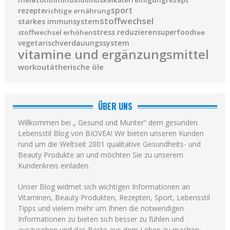
sport
rezepte
richtige ernährung
stoffwechsel
starkes immunsystem
stress reduzieren
superfood
stoffwechsel erhöhen
tee
vegetarisch
verdauungssystem
vitamine und ergänzungsmittel
workout
ätherische öle
ÜBER UNS
Willkommen bei „ Gesund und Munter“ dem gesunden
Lebensstil Blog von BIOVEA! Wir bieten unseren Kunden
rund um die Weltseit 2001 qualitative Gesundheits- und
Beauty Produkte an und möchten Sie zu unserem
Kundenkreis einladen.
Unser Blog widmet sich wichtigen Informationen an
Vitaminen, Beauty Produkten, Rezepten, Sport, Lebensstil
Tipps und vielem mehr um Ihnen die notwendigen
Informationen zu bieten sich besser zu fühlen und
auszusehen und das Beste aus dem Leben zu machen.