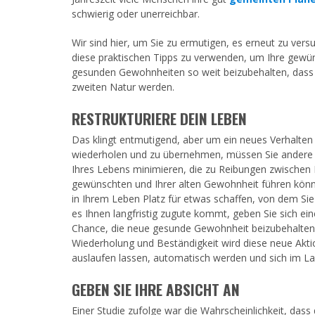
verwenden;
schwierig oder unerreichbar.
Drücken
Sie
Wir sind hier, um Sie zu ermutigen, es erneut zu ver
Strg-
diese praktischen Tipps zu verwenden, um Ihre gewü
F10,
gesunden Gewohnheiten so weit beizubehalten, dass 
um
zweiten Natur werden.
ein
Eingabehilfemenü
RESTRUKTURIERE DEIN LEBEN
zu
öffnen.
Das klingt entmutigend, aber um ein neues Verhalten 
wiederholen und zu übernehmen, müssen Sie andere
Ihres Lebens minimieren, die zu Reibungen zwischen 
gewünschten und Ihrer alten Gewohnheit führen könn
in Ihrem Leben Platz für etwas schaffen, von dem Sie
es Ihnen langfristig zugute kommt, geben Sie sich ei
Chance, die neue gesunde Gewohnheit beizubehalten
Wiederholung und Beständigkeit wird diese neue Aktio
auslaufen lassen, automatisch werden und sich im Lau
GEBEN SIE IHRE ABSICHT AN
Einer Studie zufolge war die Wahrscheinlichkeit, das