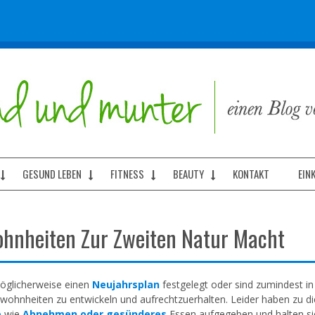
GESUND LEBEN
FITNESS
BEAUTY
KONTAKT
EIN
hnheiten Zur Zweiten Natur Macht
öglicherweise einen
Neujahrsplan
festgelegt oder sind zumindest in
ohnheiten zu entwickeln und aufrechtzuerhalten. Leider haben zu di
e
wie
Abnehmen oder gesünderes
Essen aufgegeben und halten sie