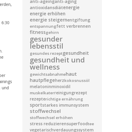
anti-ageing
anti-aging
erden,
diät
energie
antioxidans
energie erhöhen
energie steigern
entgiftung
 6:30
fett verbrennen
entspannung
fitness
gehirn
gesunder
lebensstil
n.
gesundheit
gesundes rezept
ne
gesundheit und
wellness
haut
gewichtsabnahme
ber
hautpflege
herz
kokosnussöl
ainings
melatonin
minoxidil
, und
reinigung
rezept
muskelkater
rezepte
richtige ernährung
sport
starkes immunsystem
stoffwechsel
stoffwechsel erhöhen
stress reduzieren
superfood
tee
vegetarisch
verdauungssystem