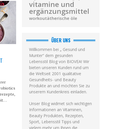
vitamine und
ergänzungsmittel
workout
ätherische öle
ÜBER UNS
Willkommen bei „ Gesund und
Munter“ dem gesunden
IT
Lebensstil Blog von BIOVEA! Wir
bieten unseren Kunden rund um
die Weltseit 2001 qualitative
Gesundheits- und Beauty
erer
Produkte an und möchten Sie zu
obiotics
unserem Kundenkreis einladen.
srezepte,
eit…
Unser Blog widmet sich wichtigen
Informationen an Vitaminen,
Beauty Produkten, Rezepten,
Sport, Lebensstil Tipps und
vielem mehr um Ihnen die