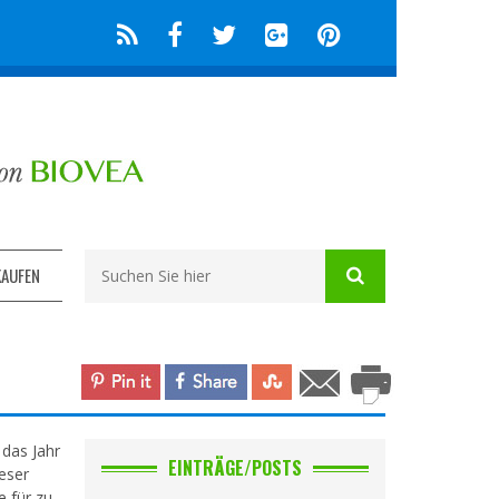
KAUFEN
 das Jahr
EINTRÄGE/POSTS
eser
 für zu