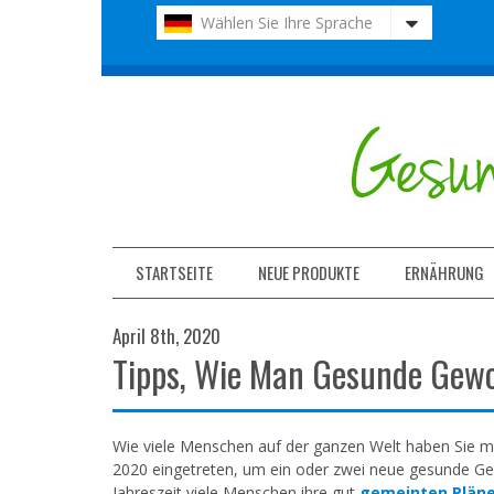
Bitte
Wählen Sie Ihre Sprache
beachten
Sie:
Diese
Website
enthält
ein
Barrierefreiheitssystem.
Drücken
Sie
Strg-
F11,
STARTSEITE
NEUE PRODUKTE
ERNÄHRUNG
um
die
April 8th, 2020
Website
Tipps, Wie Man Gesunde Gewo
an
Sehbehinderte
anzupassen,
die
Wie viele Menschen auf der ganzen Welt haben Sie m
einen
2020 eingetreten, um ein oder zwei neue gesunde Gew
Bildschirmleser
Jahreszeit viele Menschen ihre gut
gemeinten Plän