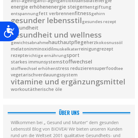
diät
energie
anti-ageing
anti-aging
antioxidans
energie steigern
energie erhöhen
entgiftung
fitness
fett verbrennen
entspannung
gehirn
gesunder lebensstil
gesundes rezept
gesundheit
Barrierefreiheit
gesundheit und wellness
haut
hautpflege
herz
gewichtsabnahme
kokosnussöl
melatonin
minoxidil
reinigung
rezept
muskelkater
sport
rezepte
richtige ernährung
stoffwechsel
starkes immunsystem
stress reduzieren
superfood
stoffwechsel erhöhen
tee
vegetarisch
verdauungssystem
vitamine und ergänzungsmittel
workout
ätherische öle
ÜBER UNS
Willkommen bei „ Gesund und Munter“ dem gesunden
Lebensstil Blog von BIOVEA! Wir bieten unseren Kunden
rund um die Weltseit 2001 qualitative Gesundheits- und