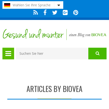
Bitte
Wählen Sie Ihre Sprache
beachten
Sie:
Diese
Website
enthält
ein
Barrierefreiheitssystem.
ARTICLES BY BIOVEA