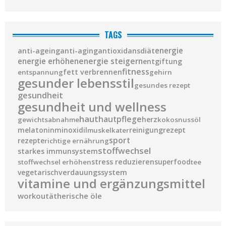
TAGS
diät
energie
anti-ageing
anti-aging
antioxidans
energie steigern
energie erhöhen
entgiftung
fitness
fett verbrennen
entspannung
gehirn
gesunder lebensstil
gesundes rezept
gesundheit
gesundheit und wellness
haut
hautpflege
herz
gewichtsabnahme
kokosnussöl
melatonin
minoxidil
reinigung
rezept
muskelkater
sport
rezepte
richtige ernährung
stoffwechsel
starkes immunsystem
stress reduzieren
superfood
stoffwechsel erhöhen
tee
vegetarisch
verdauungssystem
vitamine und ergänzungsmittel
workout
ätherische öle