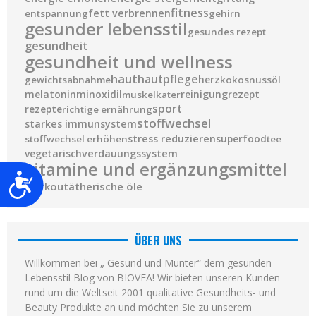
fitness
fett verbrennen
entspannung
gehirn
gesunder lebensstil
gesundes rezept
gesundheit
gesundheit und wellness
haut
hautpflege
herz
gewichtsabnahme
kokosnussöl
melatonin
minoxidil
reinigung
rezept
muskelkater
sport
rezepte
richtige ernährung
stoffwechsel
starkes immunsystem
stress reduzieren
superfood
stoffwechsel erhöhen
tee
vegetarisch
verdauungssystem
vitamine und ergänzungsmittel
Barrierefreiheit
workout
ätherische öle
ÜBER UNS
Willkommen bei „ Gesund und Munter“ dem gesunden
Lebensstil Blog von BIOVEA! Wir bieten unseren Kunden
rund um die Weltseit 2001 qualitative Gesundheits- und
Beauty Produkte an und möchten Sie zu unserem