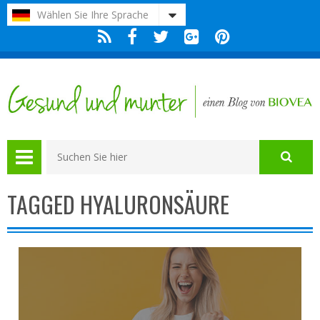
Bitte
Wählen Sie Ihre Sprache
beachten
Sie:
Diese
Website
enthält
ein
Barrierefreiheitssystem.
TAGGED HYALURONSÄURE