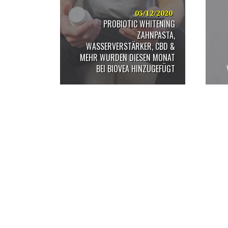
verwenden;
Drücken
03/12/2020
PROBIOTIC WHITENING
Sie
Strg-
ZAHNPASTA,
F10,
WASSERVERSTÄRKER, CBD &
um
MEHR WURDEN DIESEN MONAT
ein
BEI BIOVEA HINZUGEFÜGT
Eingabehilfemenü
zu
öffnen.