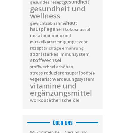
gesundheit
gesundes rezept
gesundheit und
wellness
haut
gewichtsabnahme
hautpflege
herz
kokosnussöl
melatonin
minoxidil
reinigung
rezept
muskelkater
rezepte
richtige ernährung
sport
starkes immunsystem
stoffwechsel
stoffwechsel erhöhen
stress reduzieren
superfood
tee
vegetarisch
verdauungssystem
vitamine und
ergänzungsmittel
workout
ätherische öle
ÜBER UNS
Willkommen bei „ Gesund und