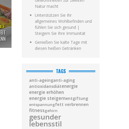
Gewohnheiten zur zweiten
Natur macht
Unterstützen Sie Ihr
allgemeines Wohlbefinden und
013
fühlen Sie sich gesund |
EIT
Steigern Sie Ihre Immunität
ANN
Genießen Sie kalte Tage mit
diesen heißen Getränken
TAGS
anti-ageing
anti-aging
diät
energie
antioxidans
energie erhöhen
energie steigern
entgiftung
fett verbrennen
entspannung
fitness
gehirn
gesunder
lebensstil