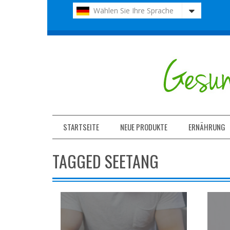
Bitte
Wählen Sie Ihre Sprache
beachten
Sie:
Diese
Website
enthält
ein
Barrierefreiheitssystem.
Drücken
Sie
Strg-
F11,
STARTSEITE
NEUE PRODUKTE
ERNÄHRUNG
um
die
TAGGED SEETANG
Website
an
Sehbehinderte
anzupassen,
die
einen
Bildschirmleser