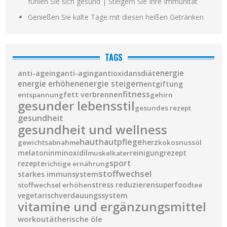
fühlen Sie sich gesund | Steigern Sie Ihre Immunität
Genießen Sie kalte Tage mit diesen heißen Getränken
TAGS
diät
energie
anti-ageing
anti-aging
antioxidans
energie steigern
energie erhöhen
entgiftung
fitness
fett verbrennen
entspannung
gehirn
gesunder lebensstil
gesundes rezept
gesundheit
gesundheit und wellness
haut
hautpflege
herz
gewichtsabnahme
kokosnussöl
melatonin
minoxidil
reinigung
rezept
muskelkater
sport
rezepte
richtige ernährung
stoffwechsel
starkes immunsystem
stress reduzieren
superfood
stoffwechsel erhöhen
tee
vegetarisch
verdauungssystem
vitamine und ergänzungsmittel
workout
ätherische öle