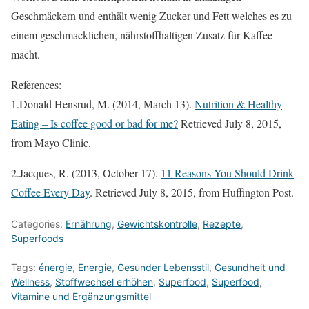
Geschmäckern und enthält wenig Zucker und Fett welches es zu
einem geschmacklichen, nährstoffhaltigen Zusatz für Kaffee
macht.
References:
1.Donald Hensrud, M. (2014, March 13).
Nutrition & Healthy
Eating – Is coffee good or bad for me?
Retrieved July 8, 2015,
from Mayo Clinic.
2.Jacques, R. (2013, October 17).
11 Reasons You Should Drink
Coffee Every Day
. Retrieved July 8, 2015, from Huffington Post.
Categories:
Ernährung
,
Gewichtskontrolle
,
Rezepte
,
Superfoods
Tags:
énergie
,
Energie
,
Gesunder Lebensstil
,
Gesundheit und
Wellness
,
Stoffwechsel erhöhen
,
Superfood
,
Superfood
,
Vitamine und Ergänzungsmittel