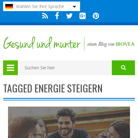
Bitte
Wählen Sie Ihre Sprache
beachten
Sie:
Diese
Website
enthält
ein
Barrierefreiheitssystem.
TAGGED ENERGIE STEIGERN