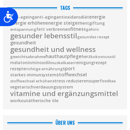
TAGS
Barrierefreiheit
diät
energie
anti-ageing
anti-aging
antioxidans
energie steigern
energie erhöhen
entgiftung
fitness
fett verbrennen
entspannung
gehirn
gesunder lebensstil
gesundes rezept
gesundheit
gesundheit und wellness
haut
hautpflege
herz
gewichtsabnahme
kokosnussöl
melatonin
minoxidil
reinigung
rezept
muskelkater
sport
rezepte
richtige ernährung
stoffwechsel
starkes immunsystem
stress reduzieren
superfood
stoffwechsel erhöhen
tee
vegetarisch
verdauungssystem
vitamine und ergänzungsmittel
workout
ätherische öle
ÜBER UNS