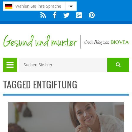
Bitte
Wählen Sie Ihre Sprache
beachten
Sie:
Diese
Website
enthält
ein
Barrierefreiheitssystem.
TAGGED ENTGIFTUNG