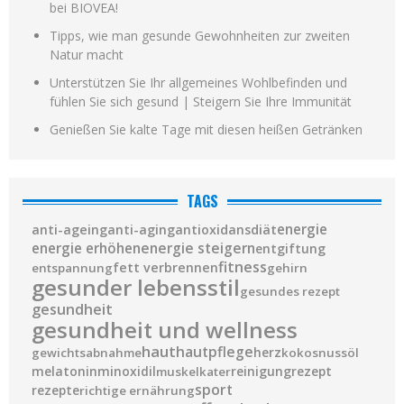
bei BIOVEA!
Tipps, wie man gesunde Gewohnheiten zur zweiten
Natur macht
Unterstützen Sie Ihr allgemeines Wohlbefinden und
fühlen Sie sich gesund | Steigern Sie Ihre Immunität
Genießen Sie kalte Tage mit diesen heißen Getränken
TAGS
diät
energie
anti-ageing
anti-aging
antioxidans
energie steigern
energie erhöhen
entgiftung
fitness
fett verbrennen
entspannung
gehirn
gesunder lebensstil
gesundes rezept
gesundheit
gesundheit und wellness
haut
hautpflege
herz
gewichtsabnahme
kokosnussöl
melatonin
minoxidil
reinigung
rezept
muskelkater
sport
rezepte
richtige ernährung