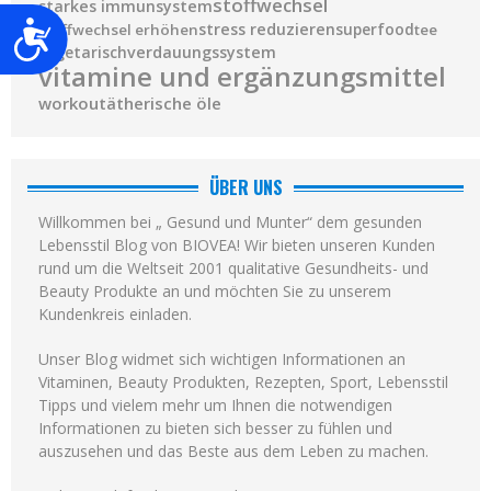
stoffwechsel
starkes immunsystem
stress reduzieren
superfood
Barrierefreiheit
stoffwechsel erhöhen
tee
vegetarisch
verdauungssystem
vitamine und ergänzungsmittel
workout
ätherische öle
ÜBER UNS
Willkommen bei „ Gesund und Munter“ dem gesunden
Lebensstil Blog von BIOVEA! Wir bieten unseren Kunden
rund um die Weltseit 2001 qualitative Gesundheits- und
Beauty Produkte an und möchten Sie zu unserem
Kundenkreis einladen.
Unser Blog widmet sich wichtigen Informationen an
Vitaminen, Beauty Produkten, Rezepten, Sport, Lebensstil
Tipps und vielem mehr um Ihnen die notwendigen
Informationen zu bieten sich besser zu fühlen und
auszusehen und das Beste aus dem Leben zu machen.