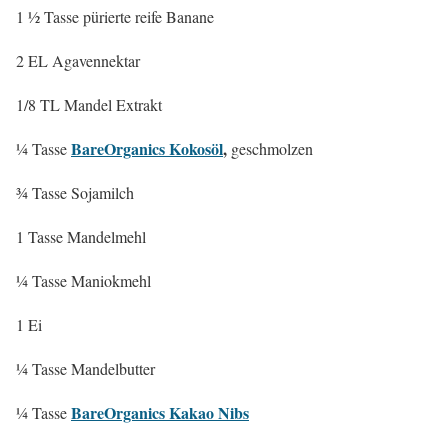
1 ½ Tasse pürierte reife Banane
2 EL Agavennektar
1/8 TL Mandel Extrakt
BareOrganics Kokosöl
,
¼ Tasse
geschmolzen
¾ Tasse Sojamilch
1 Tasse Mandelmehl
¼ Tasse Maniokmehl
1 Ei
¼ Tasse Mandelbutter
BareOrganics Kakao Nibs
¼ Tasse