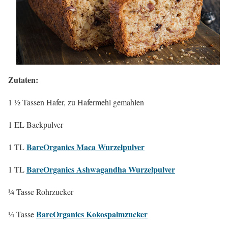
Zutaten:
1 ½ Tassen Hafer, zu Hafermehl gemahlen
1 EL Backpulver
BareOrganics Maca Wurzelpulver
1 TL
BareOrganics Ashwagandha Wurzelpulver
1 TL
¼ Tasse Rohrzucker
BareOrganics Kokospalmzucker
¼ Tasse