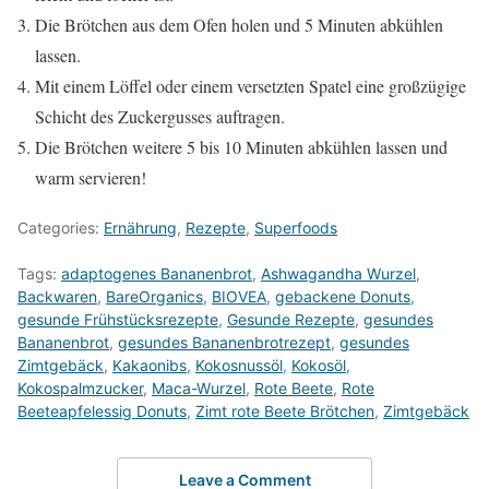
Die Brötchen aus dem Ofen holen und 5 Minuten abkühlen
lassen.
Mit einem Löffel oder einem versetzten Spatel eine großzügige
Schicht des Zuckergusses auftragen.
Die Brötchen weitere 5 bis 10 Minuten abkühlen lassen und
warm servieren!
Categories:
Ernährung
,
Rezepte
,
Superfoods
Tags:
adaptogenes Bananenbrot
,
Ashwagandha Wurzel
,
Backwaren
,
BareOrganics
,
BIOVEA
,
gebackene Donuts
,
gesunde Frühstücksrezepte
,
Gesunde Rezepte
,
gesundes
Bananenbrot
,
gesundes Bananenbrotrezept
,
gesundes
Zimtgebäck
,
Kakaonibs
,
Kokosnussöl
,
Kokosöl
,
Kokospalmzucker
,
Maca-Wurzel
,
Rote Beete
,
Rote
Beeteapfelessig Donuts
,
Zimt rote Beete Brötchen
,
Zimtgebäck
Leave a Comment