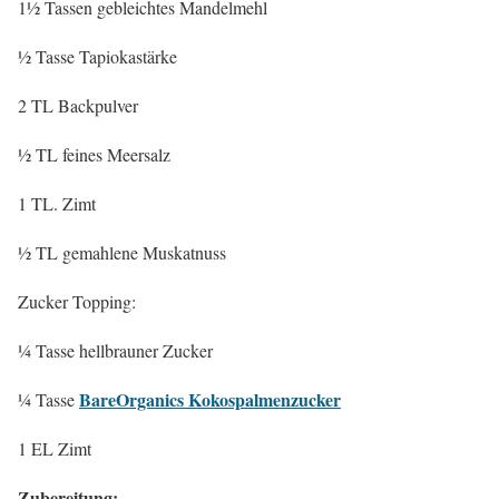
1½ Tassen gebleichtes Mandelmehl
½ Tasse Tapiokastärke
2 TL Backpulver
½ TL feines Meersalz
1 TL. Zimt
½ TL gemahlene Muskatnuss
Zucker Topping:
¼ Tasse hellbrauner Zucker
BareOrganics Kokospalmenzucker
¼ Tasse
1 EL Zimt
Zubereitung: