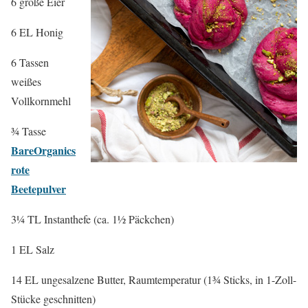
6 große Eier
6 EL Honig
6 Tassen
weißes
Vollkornmehl
¾ Tasse
BareOrganics
rote
Beetepulver
3¼ TL Instanthefe (ca. 1½ Päckchen)
1 EL Salz
14 EL ungesalzene Butter, Raumtemperatur (1¾ Sticks, in 1-Zoll-
Stücke geschnitten)