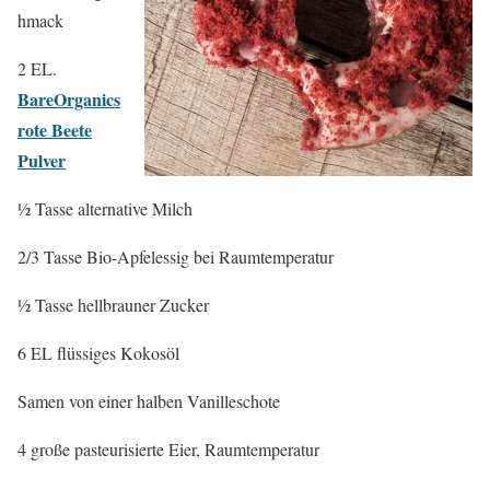
hmack
2 EL.
BareOrganics
rote Beete
Pulver
½ Tasse alternative Milch
2/3 Tasse Bio-Apfelessig bei Raumtemperatur
½ Tasse hellbrauner Zucker
6 EL flüssiges Kokosöl
Samen von einer halben Vanilleschote
4 große pasteurisierte Eier, Raumtemperatur