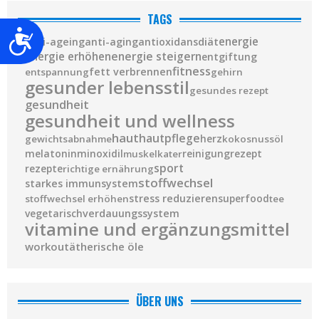
TAGS
Barrierefreiheit
diät
energie
anti-ageing
anti-aging
antioxidans
energie steigern
energie erhöhen
entgiftung
fitness
fett verbrennen
entspannung
gehirn
gesunder lebensstil
gesundes rezept
gesundheit
gesundheit und wellness
haut
hautpflege
herz
gewichtsabnahme
kokosnussöl
melatonin
minoxidil
reinigung
rezept
muskelkater
sport
rezepte
richtige ernährung
stoffwechsel
starkes immunsystem
stress reduzieren
superfood
stoffwechsel erhöhen
tee
vegetarisch
verdauungssystem
vitamine und ergänzungsmittel
workout
ätherische öle
ÜBER UNS