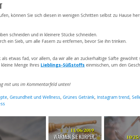
T
aufen, können Sie sich diesen in wenigen Schritten selbst zu Hause hers
iben schneiden und in kleinere Stücke schneiden.
ch ein Sieb, um alle Fasern zu entfernen, bevor Sie ihn trinken.
als etwas fad, vor allem, da wir alle an zuckerhaltige Säfte gewöhnt s
e kleine Menge Ihres
Lieblings-Süßstoffs
einmischen, um den Gesc
rung mit uns im Kommentarfeld unten!
epte
,
Gesundheit und Wellness
,
Grünes Getränk
,
Instagram trend
,
Sell
ess
11/06/2019
WÄRMEN SIE KÖRPER,
10/25