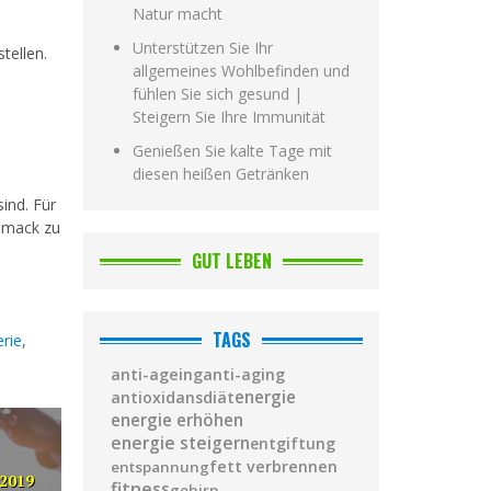
Natur macht
Unterstützen Sie Ihr
tellen.
allgemeines Wohlbefinden und
fühlen Sie sich gesund |
Steigern Sie Ihre Immunität
Genießen Sie kalte Tage mit
diesen heißen Getränken
ind. Für
hmack zu
GUT LEBEN
TAGS
erie
,
anti-ageing
anti-aging
diät
energie
antioxidans
energie erhöhen
energie steigern
entgiftung
fett verbrennen
entspannung
/2019
fitness
gehirn