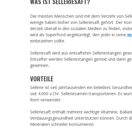
WAS IST SELLERIESAFT?
verwenden;
Drücken
Sie
Die meisten Menschen sind mit dem Verzehr von Selle
Strg-
wenige haben bisher von Selleriesaft gehört. Der Kons
F10,
derzeit überall in den sozialen Medien zu finden, ins
um
wird als Superfood angekündigt, den jeder in seine
m
ein
einbeziehen sollte.
Eingabehilfemenü
zu
Selleriesaft wird aus entsafteten Selleriestangen ge
öffnen.
Entsafter werden Selleriestangen gemixt und dann ge
gewinnen.
VORTEILE
Sellerie ist seit Jahrtausenden ein beliebtes Gesund
seit 4.000 v.Chr. Selleriesamen transportieren. Es wu
Rom verwendet.
Selleriesaft enthält mehrere wichtige Vitamine, Ballas
Verdauungsgesundheit unterstützen können. Durch di
Mineralien schneller konsumieren.