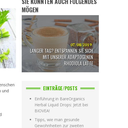
SIE KÖNNTEN AUCH FOLGENDES
MÖGEN
07/08/2019
LANGER TAG? ENTSPANNEN SIE SICH
MIT UNSERER ADAPTOGENEN
RHODIOLA LATTE
Menschen
EINTRÄGE/POSTS
n und
Einführung in BareOrganics
Herbal Liquid Drops: Jetzt bei
BIOVEA!
d
Tipps, wie man gesunde
Gewohnheiten zur zweiten