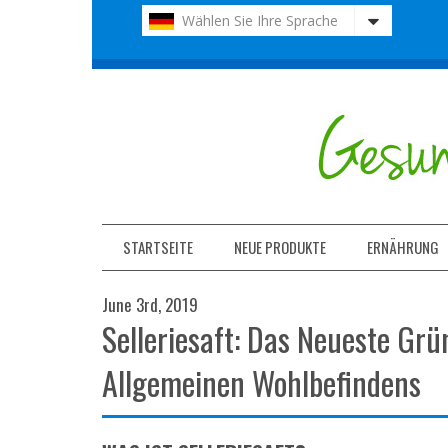
Bitte
Wählen Sie Ihre Sprache
beachten
Sie:
Diese
Website
enthält
ein
Barrierefreiheitssystem.
Drücken
Sie
Strg-
F11,
STARTSEITE
NEUE PRODUKTE
ERNÄHRUNG
um
die
June 3rd, 2019
Website
Selleriesaft: Das Neueste Gr
an
Sehbehinderte
anzupassen,
Allgemeinen Wohlbefindens
die
einen
Bildschirmleser