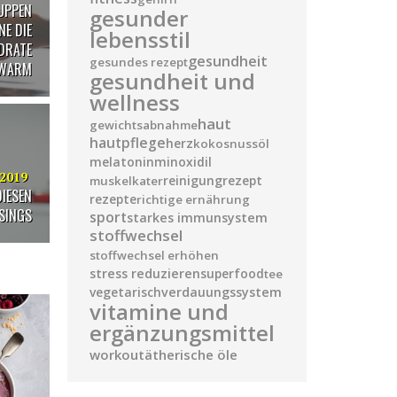
UPPEN
gesunder
NE DIE
lebensstil
DRATE
gesundheit
gesundes rezept
WARM
gesundheit und
wellness
haut
gewichtsabnahme
hautpflege
herz
kokosnussöl
melatonin
minoxidil
/2019
reinigung
rezept
muskelkater
DIESEN
rezepte
richtige ernährung
SINGS
sport
starkes immunsystem
stoffwechsel
stoffwechsel erhöhen
stress reduzieren
superfood
tee
vegetarisch
verdauungssystem
vitamine und
ergänzungsmittel
workout
ätherische öle