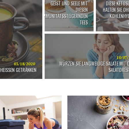
GEIST UND SEELE MIT
DIESE KETOS
DIESEN
HALTEN SIE OH
IMMUNITÄTSSTEIGERNDEN
KOHLENHY
TEES
10/07
WÜRZEN SIE LANGWEILIGE SALATE MIT 
03/18/2020
HEISSEN GETRÄNKEN
SALATDRES