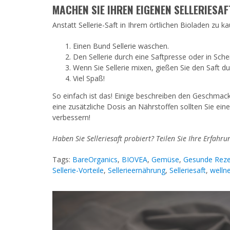
MACHEN SIE IHREN EIGENEN SELLERIESAF
Anstatt Sellerie-Saft in Ihrem örtlichen Bioladen zu k
Einen Bund Sellerie waschen.
Den Sellerie durch eine Saftpresse oder in Sche
Wenn Sie Sellerie mixen, gießen Sie den Saft dur
Viel Spaß!
So einfach ist das! Einige beschreiben den Geschmack 
eine zusätzliche Dosis an Nährstoffen sollten Sie ein
verbessern!
Haben Sie Selleriesaft probiert? Teilen Sie Ihre Erfah
Tags:
BareOrganics
,
BIOVEA
,
Gemüse
,
Gesunde Rez
Sellerie-Vorteile
,
Sellerieernährung
,
Selleriesaft
,
welln