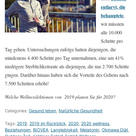
entlarvt, die
behauptete
,
wir müssten
alle 10.000
Schritte pro
Tag gehen. Untersuchungen zufolge hatten diejenigen, die
mindestens 4.400 Schritte pro Tag unternahmen, eine um 41%
niedrigere Sterblichkeitsrate als diejenigen, die nur 2.700 Schritte
gingen. Darüber hinaus haben sich die Vorteile des Gehens nach
7.500 Schritten erhöht!
Welche Wellnesslektionen von 2019 planen Sie für 2020?
Categories:
Gesund leben
,
Natürliche Gesundheit
Tags:
2019
,
2019 im Rückblick
,
2020
,
2020 wellness
,
Beziehungen
,
BIOVEA
,
Langlebigkeit
,
Melatonin
,
Okinawa Diät
,