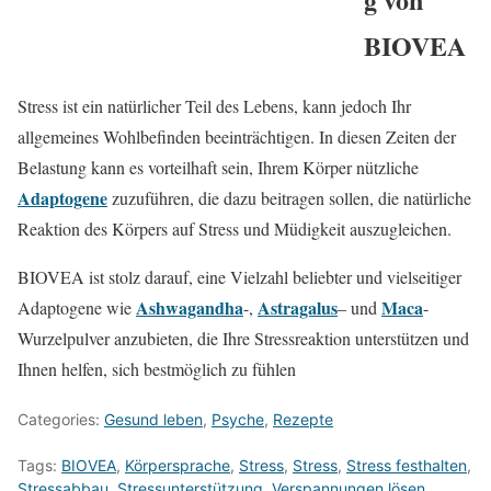
BIOVEA
Stress ist ein natürlicher Teil des Lebens, kann jedoch Ihr
allgemeines Wohlbefinden beeinträchtigen. In diesen Zeiten der
Belastung kann es vorteilhaft sein, Ihrem Körper nützliche
Adaptogene
zuzuführen, die dazu beitragen sollen, die natürliche
Reaktion des Körpers auf Stress und Müdigkeit auszugleichen.
BIOVEA ist stolz darauf, eine Vielzahl beliebter und vielseitiger
Ashwagandha
Astragalus
Maca
Adaptogene wie
-,
– und
-
Wurzelpulver anzubieten, die Ihre Stressreaktion unterstützen und
Ihnen helfen, sich bestmöglich zu fühlen
Categories:
Gesund leben
,
Psyche
,
Rezepte
Tags:
BIOVEA
,
Körpersprache
,
Stress
,
Stress
,
Stress festhalten
,
Stressabbau
,
Stressunterstützung
,
Verspannungen lösen